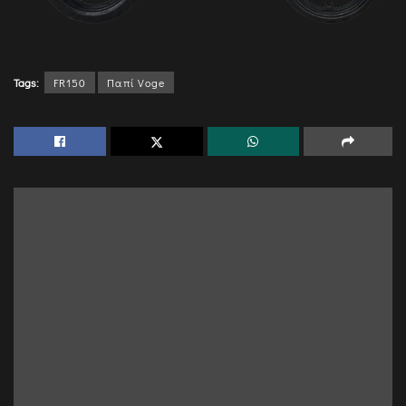
Tags:
FR150
Παπί Voge