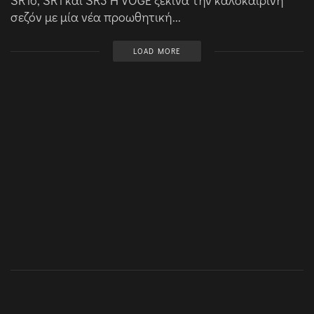
SR16, SR1 και SR3 Η VOGE ξεκινά την καλοκαιρινή
σεζόν με μία νέα προωθητική...
LOAD MORE