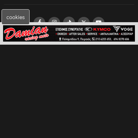
cookies
© Δικαιώματα Χρήσης
Voge Moto Club Hellas
όλες οι
εικόνες ανήκουν και χρησιμοποιούνται κατόπιν αδείας,
απαγορεύεται η οποιαδήποτε αντιγραφή χωρίς γραπτή
άδεια - Με την υποστήριξη του
GraphicZONE
.