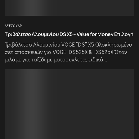
ΑΞΕΣΟΥΆΡ
Τριβάλιτσο Αλουμινίου DS X5 – Value for Money Επιλογή
Τριβάλιτσο Αλουμινίου VOGE “DS” X5 Ολοκληρωμένο
σετ αποσκευών για VOGE DS525X & DS625X Όταν
μιλάμε για ταξίδι με μοτοσυκλέτα, ειδικά...