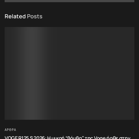
Related
Posts
ΆΡΘΡΑ
VOGE R125 S 2026: Η μικρή “βόμβα” της Voge ήρθε στην