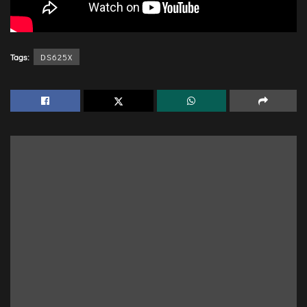
Tags:
DS625X