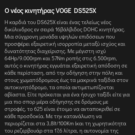
Ο νέος κινητήρας VOGE DS525X
Η καρδιά του DS625X είναι ένας τελείως νέος
δικύλινδρος εν σειρά 16βάλβιδος DOHC κινητήρας.
Μια σύγχρονη μονάδα υψηλών επιδόσεων που
προσφέρει εξαιρετική ισορροπία μεταξύ ισχύος και
δυνατότητας διαχείρισης. Με μέγιστη ισχύ
64Ηp/9.000rpm και 57Nm ροπής στις 6.500rpm,
αυτός ο κινητήρας εγγυάται εξαιρετική απόδοση σε
κάθε περίσταση, από την οδήγηση στην πόλη και
στους χωματόδρομους έως τα μακρινά ταξίδια στον
αυτοκινητόδρομο, τα οποία αντιμετωπίζονται
αβίαστα. Είτε πρόκειται για ένα ήσυχο ταξίδι είτε για
μια πιο σπορ μέρα οδήγησης σε δρόμους με
στροφές, το 625 είναι έτοιμο να ανταποκριθεί σε
κάθε προσδοκία. Με την κατανάλωση να
περιορίζεται στα 3,8lt/100Km (και τη χωρητικότητα
του ρεζερβουάρ στα 17,6 λίτρα, η αυτονομία της