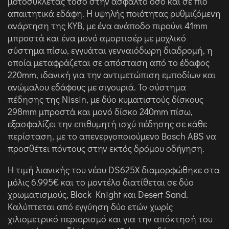
μοτοσυκλέτας τόσο στην άσφαλτο όσο και σε πιο
απαιτητικά εδάφη. Η υψηλής ποιότητας ρυθμιζόμενη
ανάρτηση της KYB, με ένα ανάποδο πιρούνι 41mm
μπροστά και ένα μονό αμορτισέρ με μοχλικό
σύστημα πίσω, εγγυάται γενναιόδωρη διαδρομή, η
οποία μεταφράζεται σε απόσταση από το έδαφος
220mm, ιδανική για την αντιμετώπιση εμποδίων και
ανώμαλου εδάφους με σιγουριά. Το σύστημα
πέδησης της Nissin, με δύο κυματιστούς δίσκους
298mm μπροστά και μονό δίσκο 240mm πίσω,
εξασφαλίζει την επιθυμητή ισχύ πέδησης σε κάθε
περίσταση, με το απενεργοποιούμενο Bosch ABS να
προσθέτει πόντους στην εκτός δρόμου οδήγηση.
Η τιμή λιανικής του νέου DS625X διαμορφώθηκε στα
μόλις 6.995€ και το μοντέλο διατίθεται σε δύο
χρωματισμούς, Black Knight και Desert Sand.
Καλύπτεται από εγγύηση δύο ετών χωρίς
χιλιομετρικό περιορισμό και για την απόκτησή του