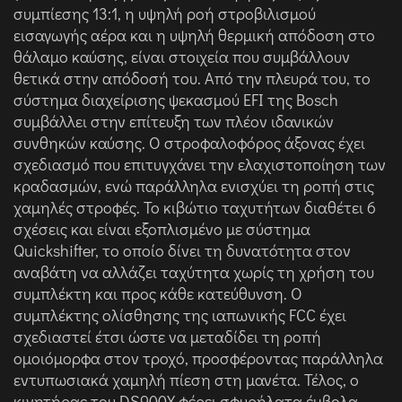
συμπίεσης 13:1, η υψηλή ροή στροβιλισμού
εισαγωγής αέρα και η υψηλή θερμική απόδοση στο
θάλαμο καύσης, είναι στοιχεία που συμβάλλουν
θετικά στην απόδοσή του. Από την πλευρά του, το
σύστημα διαχείρισης ψεκασμού EFI της Bosch
συμβάλλει στην επίτευξη των πλέον ιδανικών
συνθηκών καύσης. Ο στροφαλοφόρος άξονας έχει
σχεδιασμό που επιτυγχάνει την ελαχιστοποίηση των
κραδασμών, ενώ παράλληλα ενισχύει τη ροπή στις
χαμηλές στροφές. Το κιβώτιο ταχυτήτων διαθέτει 6
σχέσεις και είναι εξοπλισμένο με σύστημα
Quickshifter, το οποίο δίνει τη δυνατότητα στον
αναβάτη να αλλάζει ταχύτητα χωρίς τη χρήση του
συμπλέκτη και προς κάθε κατεύθυνση. Ο
συμπλέκτης ολίσθησης της ιαπωνικής FCC έχει
σχεδιαστεί έτσι ώστε να μεταδίδει τη ροπή
ομοιόμορφα στον τροχό, προσφέροντας παράλληλα
εντυπωσιακά χαμηλή πίεση στη μανέτα. Τέλος, ο
κινητήρας του DS900X φέρει σφυρήλατα έμβολα,