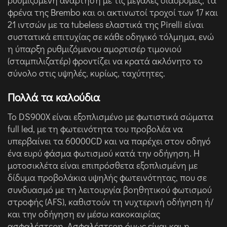
φρένα της Brembo και οι ακτινωτοί τροχοί των 17 και
21 ιντσών με τα tubeless ελαστικά της Pirelli είναι
συστατικά επιτυχίας σε κάθε οδηγικό τόλμημα, ενώ
η ύπαρξη ρυθμιζόμενου αμορτισέρ τιμονιού
(σταμπιλιζατέρ) φροντίζει να κρατά ακλόνητο το
σύνολο στις υψηλές, κυρίως, ταχύτητες.
Πολλά τα καλούδια
Το DS900X είναι εξοπλισμένο με φωτιστικά σώματα
full led, με τη φωτεινότητα του προβολέα να
υπερβαίνει τα 60000CD και να παρέχει στον οδηγό
ένα ευρύ φάσμα φωτισμού κατά την οδήγηση. Η
μοτοσικλέτα είναι επιπρόσθετα εξοπλισμένη με
δίδυμα προβολάκια υψηλής φωτεινότητας, που σε
συνδυασμό με τη λειτουργία βοηθητικού φωτισμού
στροφής (AFS), καθιστούν τη νυχτερινή οδήγηση ή/
και την οδήγηση εν μέσω κακοκαιρίας
ασφαλέστερη. Ασφαλέστερη όμως είναι και η