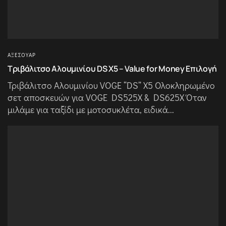
ΑΞΕΣΟΥΆΡ
Τριβάλιτσο Αλουμινίου DS X5 – Value for Money Επιλογή
Τριβάλιτσο Αλουμινίου VOGE “DS” X5 Ολοκληρωμένο
σετ αποσκευών για VOGE DS525X & DS625X Όταν
μιλάμε για ταξίδι με μοτοσυκλέτα, ειδικά...