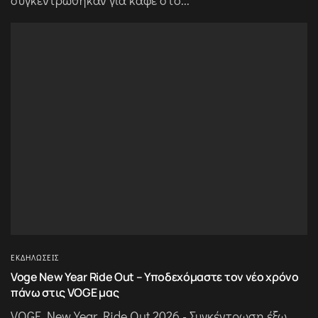
συγκεντρώθηκαν για καφέ στο...
ΕΚΔΗΛΏΣΕΙΣ
Voge New Year Ride Out – Yποδεχόμαστε τον νέο χρόνο
πάνω στις VOGE μας
VOGE New Year Ride Out 2026 - Συγκέντρωση έξω